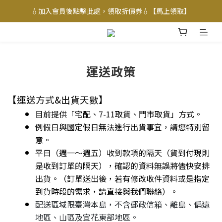
💧加入會員後點擊此處，領取折價券💧【馬上領取】
運送政策
【運送方式&出貨天數】
目前提供「
宅配、7-11取貨、門市取貨
」方式。
例假日與國定假日無法進行出貨事宜，請您特別留
意。
平日（週一～週五）收到款項的隔天（貨到付現則
是收到訂單的隔天），確認的資料無誤將儘快安排
出貨。（訂單送出後，若有修改收件資料或是指定
到貨時段的需求，請直接與我們聯絡）。
配送區域限臺灣本島，不含郵政信箱、離島、偏遠
地區、山區及宜花東部地區。