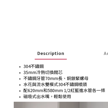
Description
A
304不鏽鋼
35mm冷熱切換閥芯
不鏽鋼牙管70mm長、銅鎖緊螺母
水花與流水雙模式304不鏽鋼噴頭
配620mm和580mm 1/2紅藍進水管各一條
磁吸式出水嘴，輕鬆使用