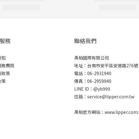
服務
聯絡我們
須知
禹柏國際有限公司
服務費用
地址：台南市安平區安億路276號
貨政策
電話：06-2931940
政策
傳真：06-2959940
LINE ID：@yb999
信箱：service@lipper.com.tw
禹柏官方網站：www.lipper.com.