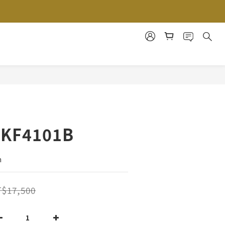
t KF4101B
m
$17,500