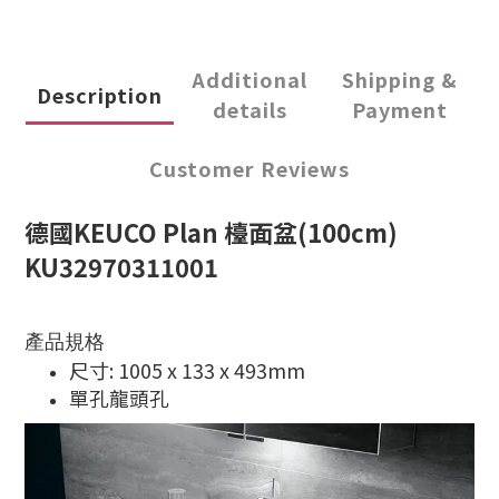
Additional
Shipping &
Description
details
Payment
Customer Reviews
德國KEUCO Plan 檯面盆(100cm)
KU32970311001
產品規格
尺寸: 1005 x 133 x 493mm
單孔龍頭孔