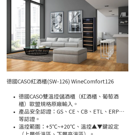
德國CASO紅酒櫃(SW-126) WineComfort126
德國CASO雙溫控儲酒櫃（紅酒櫃、葡萄酒
櫃）歐盟規格原廠輸入。
產品安全認證：GS、CE、CB、ETL、ERP…
等認證。
溫控範圍：+5℃~+20℃、溫控▲▼鍵設定
（上層低溫區、下層高溫區）。