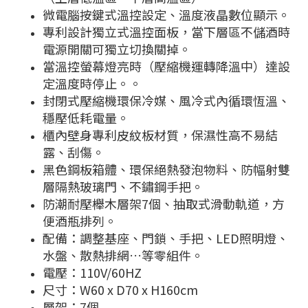
微電腦按鍵式溫控設定、溫度液晶數位顯示。
專利設計獨立式溫控面板，當下層區不儲酒時
電源開關可獨立切換關掉。
當溫控螢幕燈亮時（壓縮機運轉降溫中）達設
定溫度時停止。。
封閉式壓縮機環保冷媒、風冷式內循環恆溫、
穩壓低耗電量。
櫃內壁身專利皮紋板材質，保濕性高不易結
露、刮傷。
黑色鋼板箱體、環保絕熱發泡物料、防幅射雙
層隔熱玻璃門、不鏽鋼手把。
防潮耐壓櫸木層架7個、抽取式滑動軌道，方
便酒瓶排列。
配備：調整基座、門鎖、手把、LED照明燈、
水盤、散熱排網…等零組件。
電壓：110V/60HZ
尺寸：W60 x D70 x H160cm
層架：7個