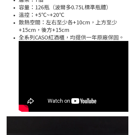
容量：126瓶（波爾多0.75L標準瓶體）
溫控：+5℃~+20℃
散熱空間：左右至少各+10cm，上方至少
+15cm，後方+15cm
全系列CASO紅酒櫃，均提供一年原廠保固。