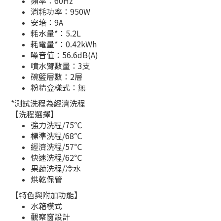
頻率：60Hz
消耗功率：950W
安培：9A
​耗水量*：5.2L
耗電量*：0.42kWh
噪音值：56.6dB(A)
​噴水臂數量：3支
碗籃層數：2層
粉精盒樣式：無
​*測試洗程為經濟洗程
【洗程選擇】
強力洗程/75℃
標準洗程/68℃
經濟洗程/57℃
快速洗程/62℃
果蔬洗程/冷水
烘乾保管
【特色與附加功能】
水箱模式
觀察窗設計