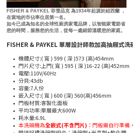
FISHER & PAYKEL 菲雪品克 為1934年起源於紐西蘭 ，
在當地的市佔率位居第一名。
如今已成為知名的全球性廚房家電品牌，以智能家電節省
您的時間，服務您的生活，從每一處細節溫暖您的家庭。
FISHER & PAYKEL 單層設計師款加高抽屜式洗碗
機體尺寸:( 寬 ) 599 ( 深 )573 (高)454mm
門片尺寸:上門( 寬 ) 595 ( 深 )16-22 (高)452mm
電壓:110V/60Hz
分貝:43db
容量:7人份
嵌入尺寸:( 寬 ) 600 (深) 560(高)456mm
門板材質:客製化面板
平均功率:單層最大600W
耗水量:6.9L
本洗碗機為
全嵌式(不含門片)
：門板需自行準備
贈送好禮洗碗劑組合：洗碗劑+光亮劑+軟化鹽