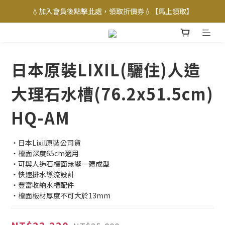
💧加入會員後點擊此處，領取折價券💧【馬上領取】
日本原裝LIXIL(驪住)人造
大理石水槽(76.2x51.5cm)
HQ-AM
・日本Lixil原裝公司貨
・檯面深度65cm適用
・可與人造石檯面無縫一體成型
・快速排水導流設計
・豐富收納水槽配件
・檯面板材厚度不可大於13mm