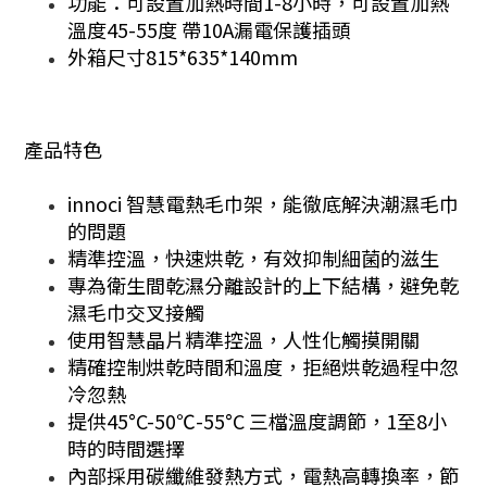
功能：可設置加熱時間1-8小時，可設置加熱
溫度45-55度 帶10A漏電保護插頭
外箱尺寸815*635*140mm
產品特色
innoci 智慧電熱毛巾架，能徹底解決潮濕毛巾
的問題
精準控溫，快速烘乾，有效抑制細菌的滋生
專為衛生間乾濕分離設計的上下結構，避免乾
濕毛巾交叉接觸
使用智慧晶片精準控溫，人性化觸摸開關
精確控制烘乾時間和溫度，拒絕烘乾過程中忽
冷忽熱
提供45°C-50℃-55°C 三檔溫度調節，1至8小
時的時間選擇
內部採用碳纖維發熱方式，電熱高轉換率，節