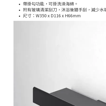
帶掛勾功能，可掛洗澡海綿。
附有玻璃清潔刮刀，沐浴後隨手刮，減少水
尺寸：W350 x D116 x H66mm