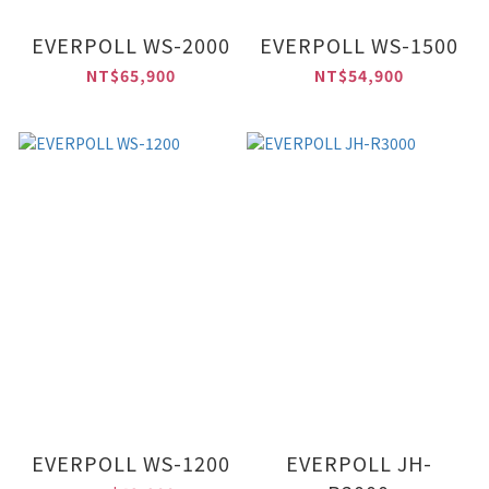
EVERPOLL WS-2000
EVERPOLL WS-1500
NT$65,900
NT$54,900
EVERPOLL WS-1200
EVERPOLL JH-