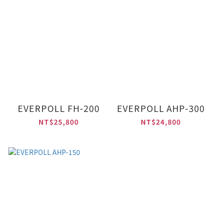
EVERPOLL FH-200
EVERPOLL AHP-300
NT$25,800
NT$24,800