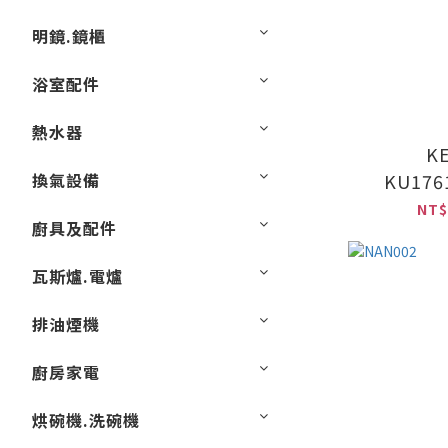
明鏡.鏡櫃
浴室配件
熱水器
K
換氣設備
KU176
NT$
廚具及配件
瓦斯爐.電爐
排油煙機
廚房家電
烘碗機.洗碗機