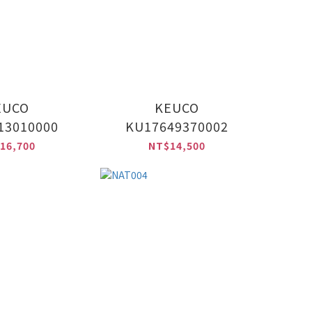
EUCO
KEUCO
13010000
KU17649370002
16,700
NT$14,500