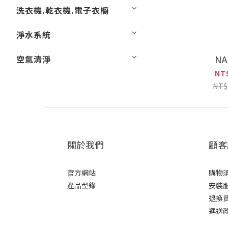
洗衣機.乾衣機.電子衣櫥
淨水系統
NA
空氣清淨
NT
NT$
關於我們
顧客
官方網站
購物
產品型錄
安裝
退換
運送