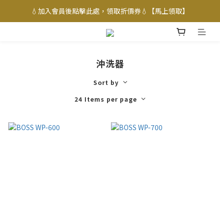
💧加入會員後點擊此處，領取折價券💧【馬上領取】
沖洗器
Sort by
24 Items per page