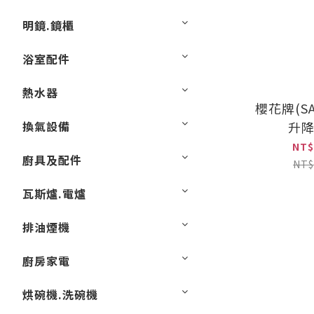
明鏡.鏡櫃
浴室配件
熱水器
櫻花牌(SA
換氣設備
升
Q7585BL
NT$
廚具及配件
(智
NT$
瓦斯爐.電爐
排油煙機
廚房家電
烘碗機.洗碗機