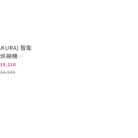
KURA) 智能
降烘碗機
_Q7585BXL
15,210
能升降)
16,900