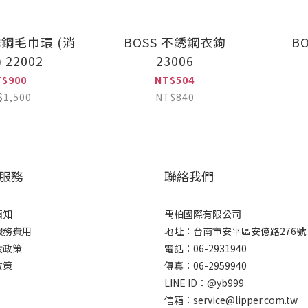
銹鋼毛巾環 (消
BOSS 不銹鋼衣鉤
B
 22002
23006
T$900
NT$504
$1,500
NT$840
服務
聯絡我們
須知
禹柏國際有限公司
服務費用
地址：台南市安平區安億路276號
貨政策
電話：06-2931940
政策
傳真：06-2959940
LINE ID：@yb999
信箱：service@lipper.com.tw