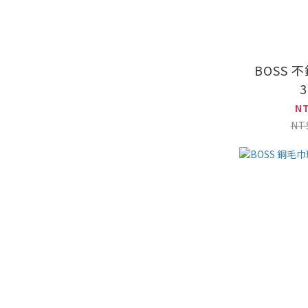
BOSS 
3
N
NT