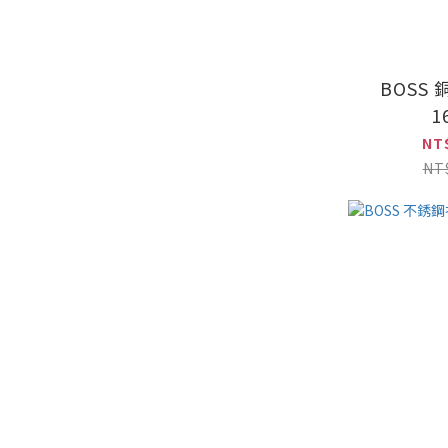
BOSS 
1
NT
NT