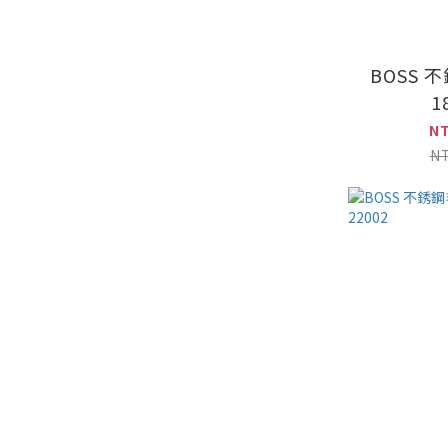
BOSS 
1
N
N