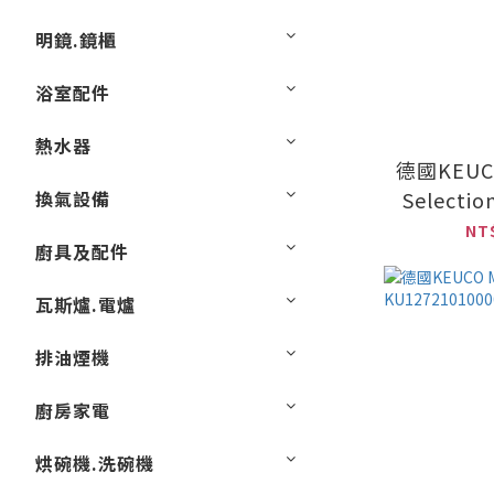
明鏡.鏡櫃
浴室配件
熱水器
德國KEUC
換氣設備
Selecti
KU149
NT
廚具及配件
瓦斯爐.電爐
排油煙機
廚房家電
烘碗機.洗碗機